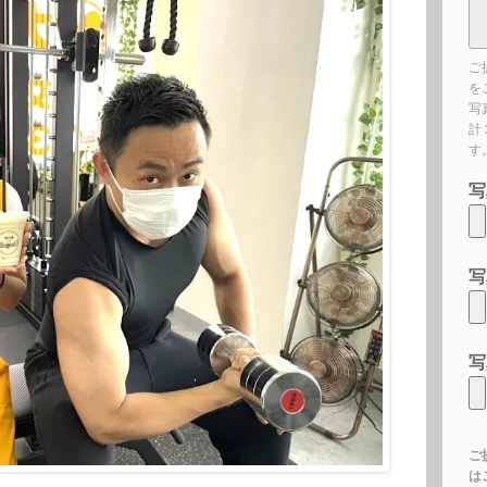
ご
を
写
計
す
写
写
写
ご
は