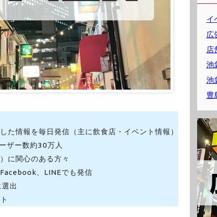
イ
広
店
池
池
豊
化した情報を毎日発信（主に飲食店・イベント情報）
ーザー数約30万人
区）に関心のある方々
cebook、LINEでも発信
に選出
イト