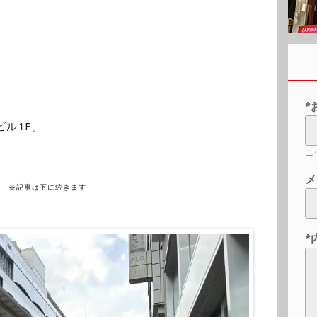
*
ビル1F。
ニ
メ
※記事は下に続きます
*