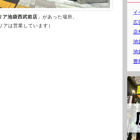
イ
リア池袋西武前店
」があった場所。
広
リアは営業しています）
店
池
池
豊