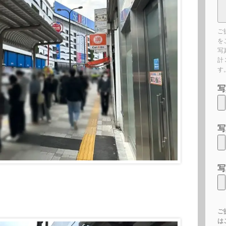
ご
を
写
計
す
写
写
写
ご
は