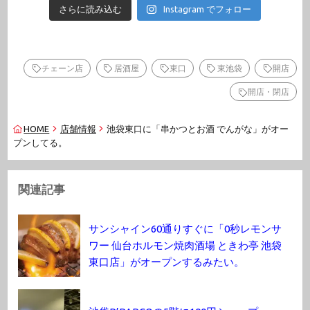
さらに読み込む
Instagram でフォロー
チェーン店
居酒屋
東口
東池袋
開店
開店・閉店
HOME
店舗情報
池袋東口に「串かつとお酒 でんがな」がオー
プンしてる。
関連記事
サンシャイン60通りすぐに「0秒レモンサ
ワー 仙台ホルモン焼肉酒場 ときわ亭 池袋
東口店」がオープンするみたい。