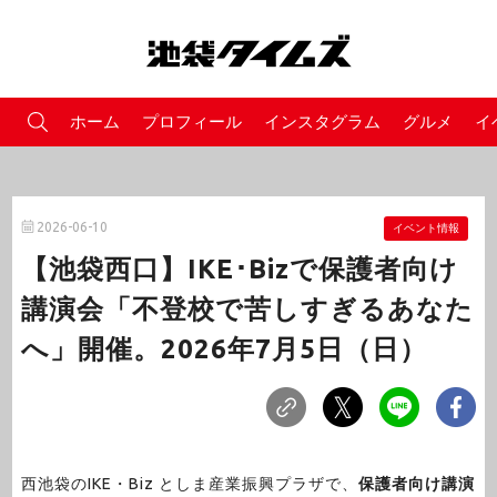
ホーム
プロフィール
インスタグラム
グルメ
イ
2026-06-10
イベント情報
【池袋西口】IKE･Bizで保護者向け
講演会「不登校で苦しすぎるあなた
へ」開催。2026年7月5日（日）
西池袋のIKE・Biz としま産業振興プラザで、
保護者向け講演