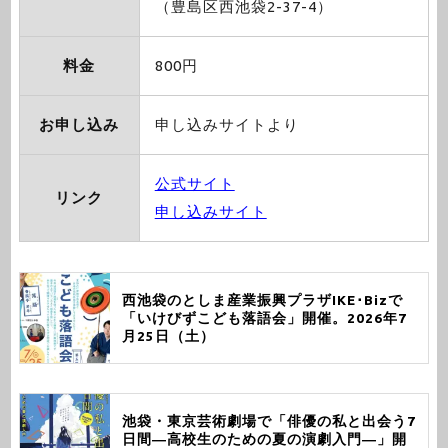
（豊島区西池袋2-37-4）
料金
800円
お申し込み
申し込みサイトより
公式サイト
リンク
申し込みサイト
西池袋のとしま産業振興プラザIKE･Bizで
「いけびずこども落語会」開催。2026年7
月25日（土）
池袋・東京芸術劇場で「俳優の私と出会う7
日間―高校生のための夏の演劇入門―」開