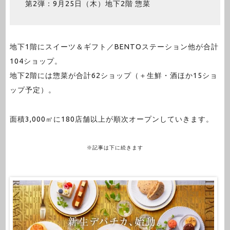
第2弾：9月25日（木）地下2階 惣菜
地下1階にスイーツ＆ギフト／BENTOステーション他が合計
104ショップ。
地下2階には惣菜が合計62ショップ（＋生鮮・酒ほか15ショ
ップ予定）。
面積3,000㎡に180店舗以上が順次オープンしていきます。
※記事は下に続きます