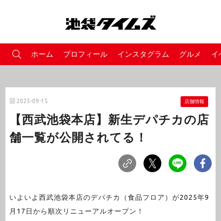
ホーム
プロフィール
インスタグラム
グルメ
イ
2025-09-15
店舗情報
【西武池袋本店】新生デパチカの店
舗一覧が公開されてる！
いよいよ西武池袋本店のデパチカ（食品フロア）が2025年9
月17日から順次リニューアルオープン！