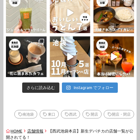
さらに読み込む
Instagram でフォロー
南池袋
東口
西武
開店
開店・閉店
HOME
店舗情報
【西武池袋本店】新生デパチカの店舗一覧が公
開されてる！