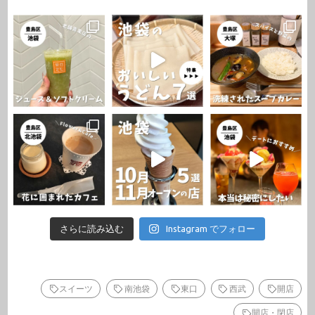
さらに読み込む
Instagram でフォロー
スイーツ
南池袋
東口
西武
開店
開店・閉店