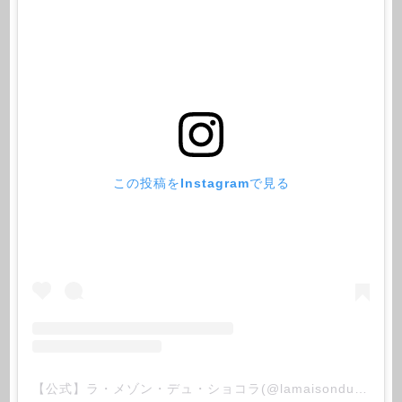
この投稿をInstagramで見る
【公式】ラ・メゾン・デュ・ショコラ(@lamaisonduchocolat_jp)がシェアした投稿