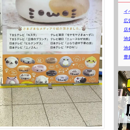
イ
広
店
池
池
豊