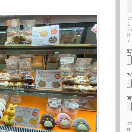
ご
を
写
計
す
写
写
写
ご
は