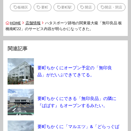
板橋区
要町
要町駅
開店
開店・閉店
HOME
店舗情報
ハタスポーツ跡地の関東最大級「無印良品 板
橋南町22」のサービス内容が明らかになってきた。
関連記事
要町ちかくにオープン予定の「無印良
品」がだいぶできてきてる。
要町ちかくにできる「無印良品」の隣に
『ぱぱす』もオープンするみたい。
要町ちかくに「マルエツ」&「どらっぐぱ