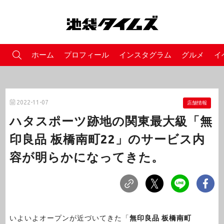
ホーム
プロフィール
インスタグラム
グルメ
イ
2022-11-07
店舗情報
ハタスポーツ跡地の関東最大級「無
印良品 板橋南町22」のサービス内
容が明らかになってきた。
いよいよオープンが近づいてきた「
無印良品 板橋南町