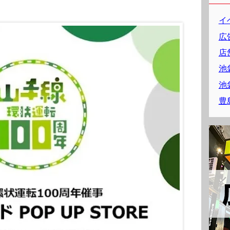
イ
広
店
池
池
豊