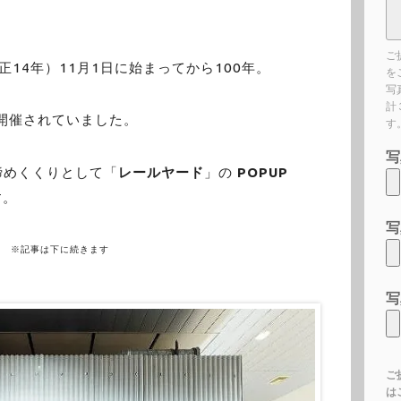
ご
正14年）11月1日に始まってから100年。
を
写
計
開催されていました。
す
写
締めくくりとして「
レールヤード
」の
POPUP
す。
写
※記事は下に続きます
写
ご
は