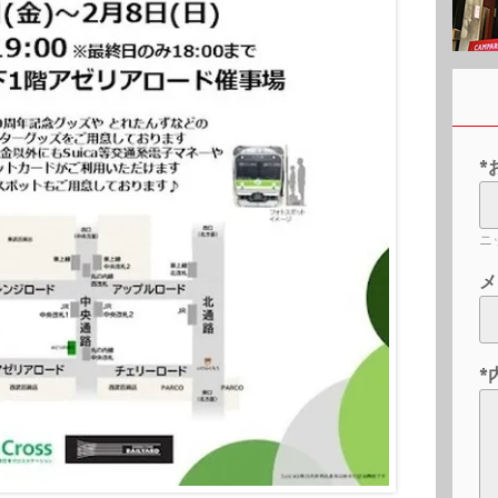
*
ニ
メ
*