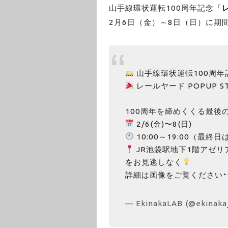
山手線環状運転100周年記念「
レ
2月6日（金）～8日（日）に期
山手線環状運転100周年
レールヤード POPUP ST
100周年を締めくくる最後
2/6(金)〜8(日)
10:00～19:00（最終日
JR池袋駅地下1階アゼリ
をお見逃しなく
詳細は画像をご覧ください
— EkinakaLAB (@ekinaka