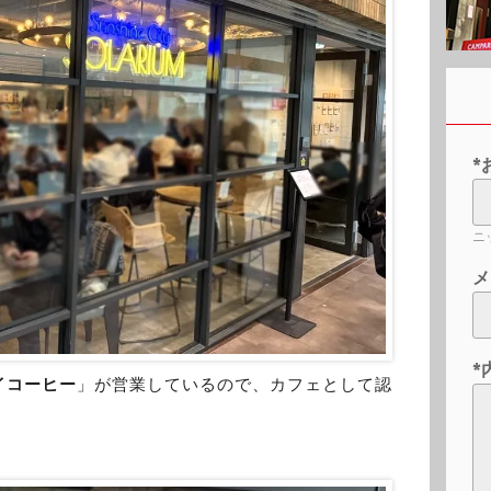
*
ニ
メ
*
イコーヒー
」が営業しているので、カフェとして認
。