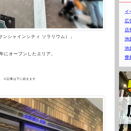
イ
広
店
RIUM（サンシャインシティ ソラリウム）」
池
池
1年にオープンしたエリア。
豊
※記事は下に続きます