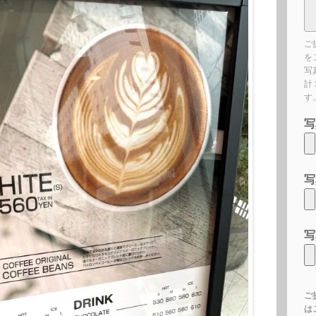
ご
を
写
計
す
写
写
写
ご
は