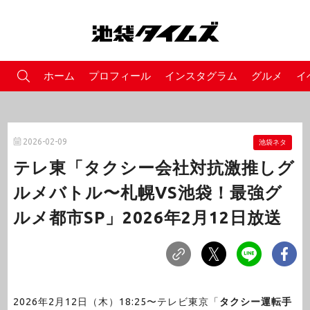
ホーム
プロフィール
インスタグラム
グルメ
イ
2026-02-09
池袋ネタ
テレ東「タクシー会社対抗激推しグ
ルメバトル〜札幌VS池袋！最強グ
ルメ都市SP」2026年2月12日放送
2026年2月12日（木）18:25〜テレビ東京「
タクシー運転手