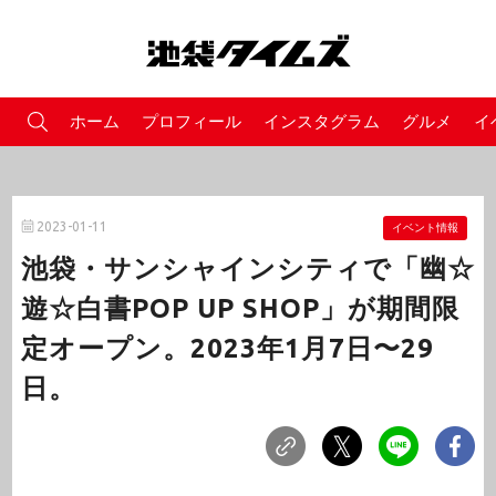
ホーム
プロフィール
インスタグラム
グルメ
イ
2023-01-11
イベント情報
池袋・サンシャインシティで「幽☆
遊☆白書POP UP SHOP」が期間限
定オープン。2023年1月7日〜29
日。