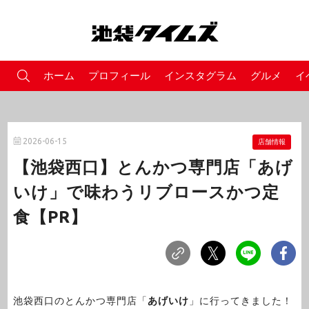
ホーム
プロフィール
インスタグラム
グルメ
イ
2026-06-15
店舗情報
【池袋西口】とんかつ専門店「あげ
いけ」で味わうリブロースかつ定
食【PR】
池袋西口のとんかつ専門店「
あげいけ
」に行ってきました！