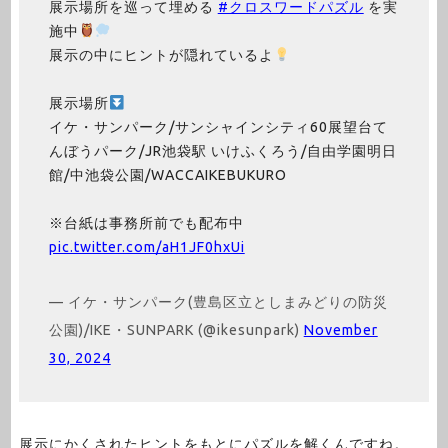
展示場所を巡って埋める
#クロスワードパズル
を実
施中
展示の中にヒントが隠れているよ
展示場所
イケ・サンパーク/サンシャインシティ60展望台て
んぼうパーク/JR池袋駅 いけふくろう/自由学園明日
館/中池袋公園/WACCAIKEBUKURO
※台紙は事務所前でも配布中
pic.twitter.com/aH1JF0hxUi
— イケ・サンパーク(豊島区立としまみどりの防災
公園)/IKE・SUNPARK (@ikesunpark)
November
30, 2024
展示にかくされたヒントをもとにパズルを解くんですね。