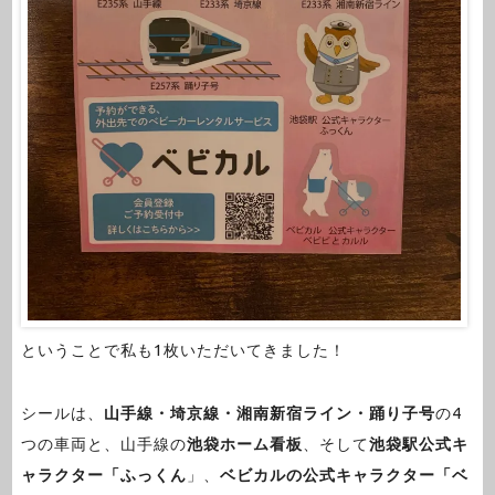
ということで私も1枚いただいてきました！
シールは、
山手線・埼京線・湘南新宿ライン・踊り子号
の4
つの車両と、山手線の
池袋ホーム看板
、そして
池袋駅公式キ
ャラクター「ふっくん
」、
ベビカルの公式キャラクター「ベ