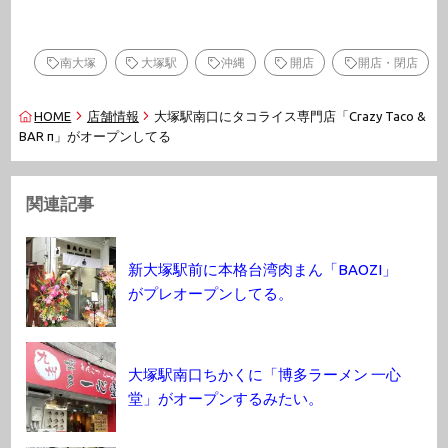
南大塚
大塚駅
沖縄
開店
開店・閉店
HOME
店舗情報
大塚駅南口にタコライス専門店「Crazy Taco &
BAR π」がオープンしてる
関連記事
新大塚駅前に本格台湾肉まん「BAOZI」
がプレオープンしてる。
大塚駅南口ちかくに「博多ラーメン 一心
堂」がオープンするみたい。