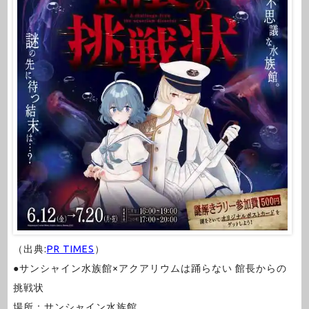
（出典:
PR TIMES
）
●サンシャイン水族館×アクアリウムは踊らない 館長からの
挑戦状
場所：サンシャイン水族館