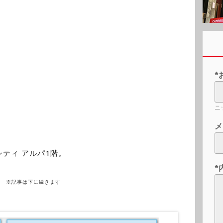
*
ニ
メ
シティ アルパ1階。
*
※記事は下に続きます