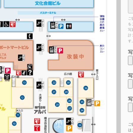
ご
を
写
計
す
写
写
写
ご
は