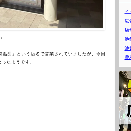
イ
広
店
日。
池
池
「有點甜」という店名で営業されていましたが、今回
豊
わったようです。