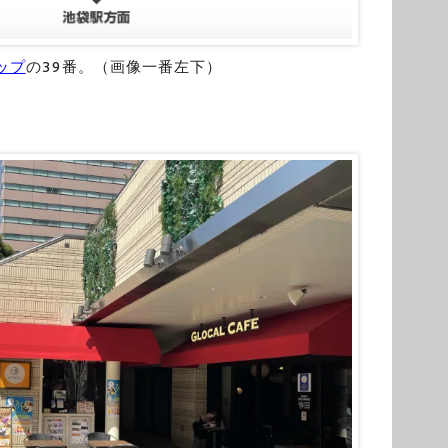
ップ
の39番。（画像一番左下）
。