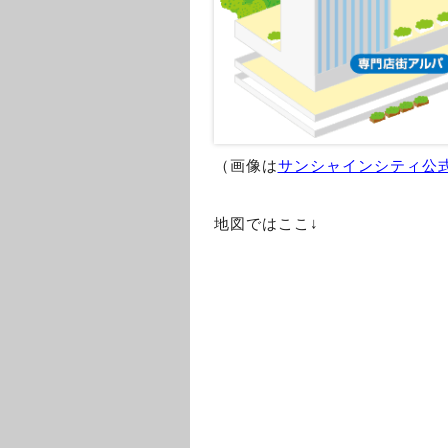
（画像は
サンシャインシティ公
地図ではここ↓