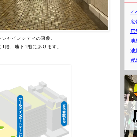
イ
広
店
ンシャインシティの東側、
池
1階、地下1階にあります。
池
豊