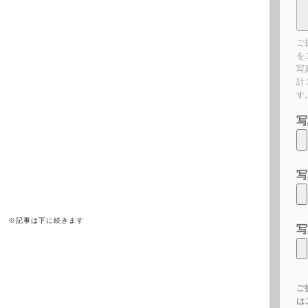
ご
を
写
計
す
写
写
※記事は下に続きます
写
ご
は