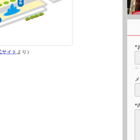
*
式サイト
より）
ニ
メ
*