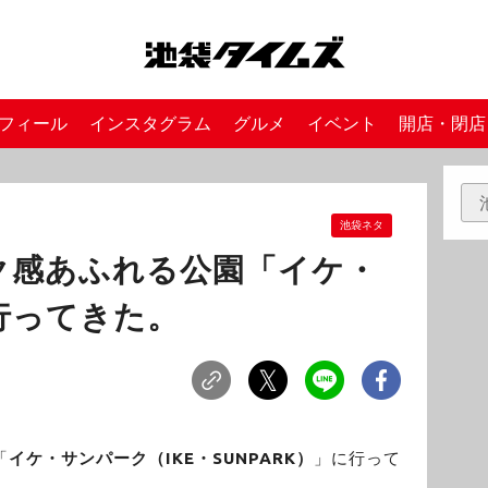
フィール
インスタグラム
グルメ
イベント
開店・閉店
池袋ネタ
ク感あふれる公園「イケ・
行ってきた。
「
イケ・サンパーク（IKE・SUNPARK）
」に行って