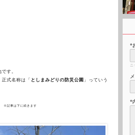
*
ニ
地です。
メ
、正式名称は「
としまみどりの防災公園
」っていう
*
※記事は下に続きます