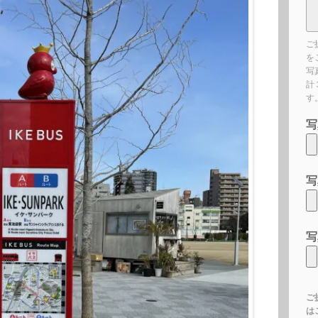
ご
を
写
計
す
写
写
写
ご
は