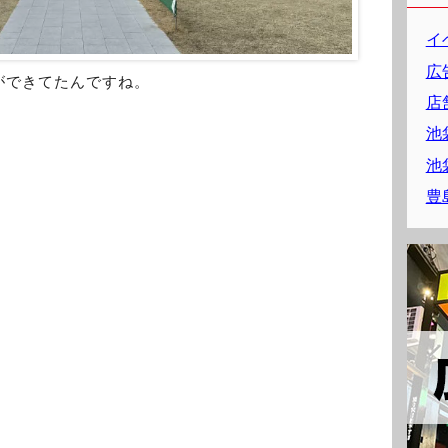
イ
広
ができてたんですね。
店
池
池
豊