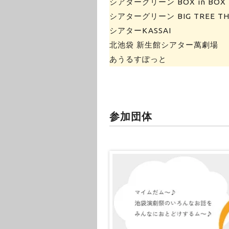
シアターグリーン BOX in BOX 
シアターグリーン BIG TREE TH
シアターKASSAI
北池袋 新生館シアター萬劇場
あうるすぽっと
参加団体