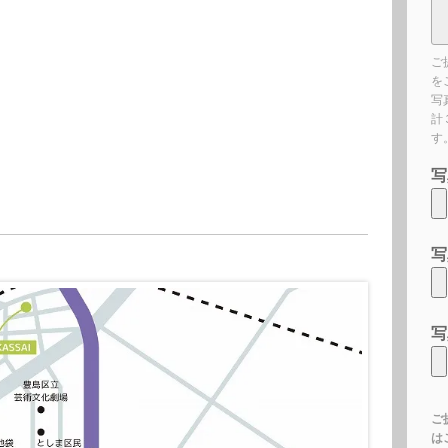
ご
を
写
計
す
写
写
写
ご
は