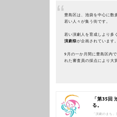
豊島区は、池袋を中心に数
若い人々が集う街です。
若い演劇人を育成しより多
演劇祭
が企画されています
9月の一か月間に豊島区内
れた審査員の採点により大
「第35回
る。
「演劇のまち」