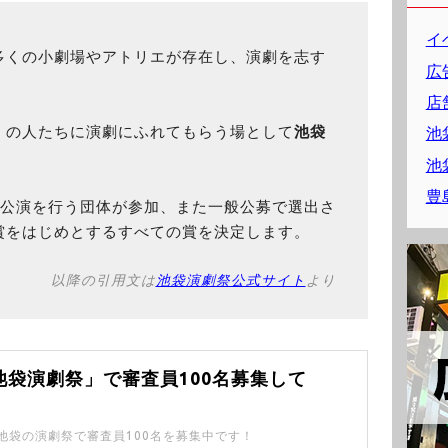
イ
多くの小劇場やアトリエが存在し、演劇を志す
広
店
くの人たちに演劇にふれてもらう場として
池袋
池
。
池
豊
で公演を行う団体が参加、また一般公募で選出さ
賞をはじめとするすべての賞を決定します。
以降の引用文は
池袋演劇祭公式サイト
より
 池袋演劇祭」で審査員100名募集して
池袋の演劇祭で審査員100名を募集中です！