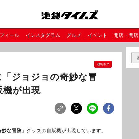
フィール
インスタグラム
グルメ
イベント
開店・閉店
池袋ネタ
に「ジョジョの奇妙な冒
販機が出現
奇妙な冒険
」グッズの自販機が出現しています。