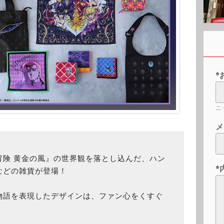
*
ニ
メ
冒険 黄金の風』の世界観を落とし込んだ、ハン
*
などの雑貨が登場！
物語を表現したデザインは、ファン心をくすぐ