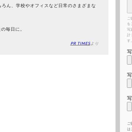
ちろん、学校やオフィスなど日常のさまざまな
ご
を
たの毎日に。
写
計
す
PR TIMES
より
写
写
写
ご
は