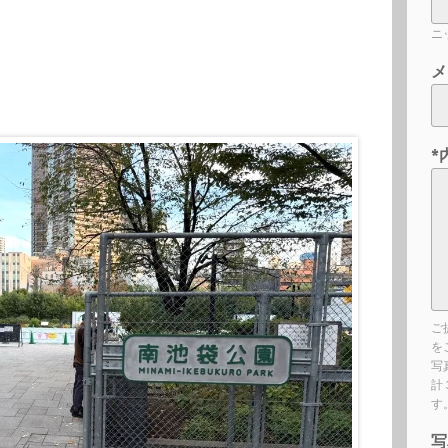
ニ
メ
*
ご
を
写
計
す
写