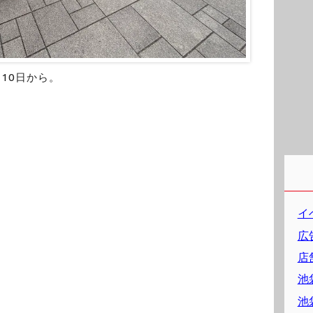
月10日から。
イ
広
店
池
池