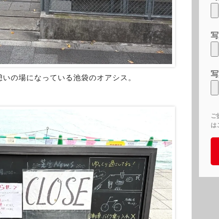
写
写
憩いの場になっている池袋のオアシス。
ご
は