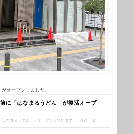
」がオープンしました。
園前に「はなまるうどん」が復活オープ
南池袋公園前に「はなまるうどん」がオープンしています。 3月に「はなまるうどん 南池袋二丁目店」が閉店後、近くに復活。 なくなって残念に思っていた方に情報が届きますように。