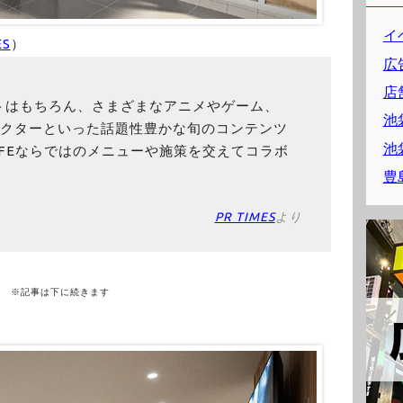
イ
ES
）
広
店
トはもちろん、さまざまなアニメやゲーム、
池
キャラクターといった話題性豊かな旬のコンテンツ
池
 CAFEならではのメニューや施策を交えてコラボ
豊
PR TIMES
より
※記事は下に続きます