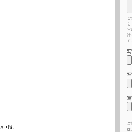
ご
を
写
計
す
写
写
写
ご
ビル1階。
は