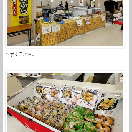
もずく天ぷら。