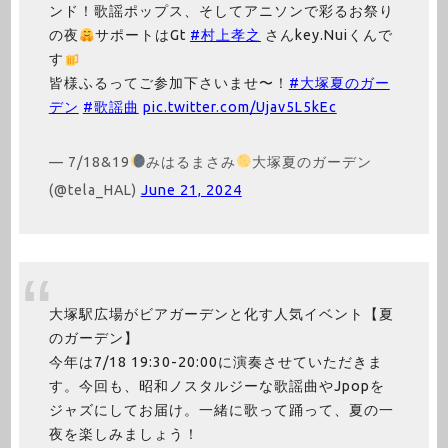
ンド！歌謡ポップス、そしてアニソンで彩るお祭り
の夜
サポートはGt
#村上孝之
さんkey.Nuiくんで
す
皆様ふるってご参加下さいませ〜！
#大塚夏のガー
デン
#歌謡曲
pic.twitter.com/Ujav5L5kEc
— 7/18&19
みはるまさみ
大塚夏のガーデン
(@tela_HAL)
June 21, 2024
大塚駅広場がビアガーデンと化す人気イベント【夏
のガーデン】
今年は7/18 19:30-20:00に演奏させていただきま
す。今回も、昭和ノスタルジーな歌謡曲やJpopを
ジャズにしてお届け。一緒に歌って踊って、夏の一
夜を楽しみましょう！