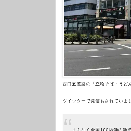
西口五差路の「立喰そば・うど
ツイッターで発信もされていま
まもなく全国100店舗の新