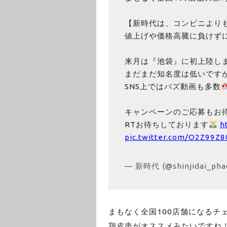
【新時代は、コンビニよりも
値上げや価格高騰に負けずに
来月は『池袋』に初上陸し
まだまだ知名度は低いです
SNS上ではバズ動画も多数
キャンペーンのご応募もお
RTお待ちしております
h
pic.twitter.com/O2Z99Z
— 新時代 (@shinjidai_pha
まもなく全国100店舗になるチ
鶏皮串がオススメみたいですね