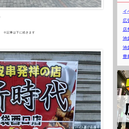
イ
。
広
店
※記事は下に続きます
池
池
豊