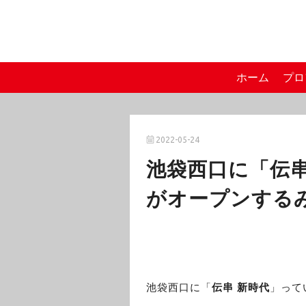
ホーム
プロ
2022-05-24
池袋西口に「伝串
がオープンする
池袋西口に「
伝串 新時代
」って