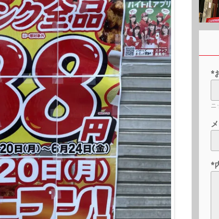
*
ニ
メ
*