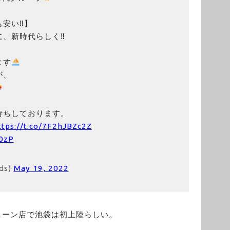
安い‼︎】
、新時代らしく‼︎
ます
が、
待ちしております。
ttps://t.co/7F2hJBZc2Z
80zP
ds)
May 19, 2022
ェーン店で池袋は初上陸らしい。
！