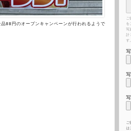
ご
全品88円のオープンキャンペーンが行われるようで
を
写
計
す
写
写
写
ご
は