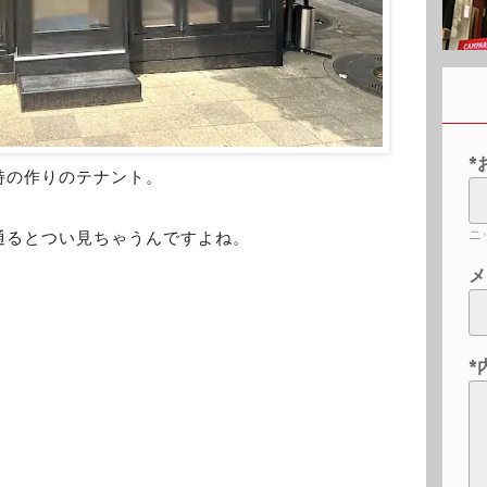
*
特の作りのテナント。
ニ
通るとつい見ちゃうんですよね。
メ
*