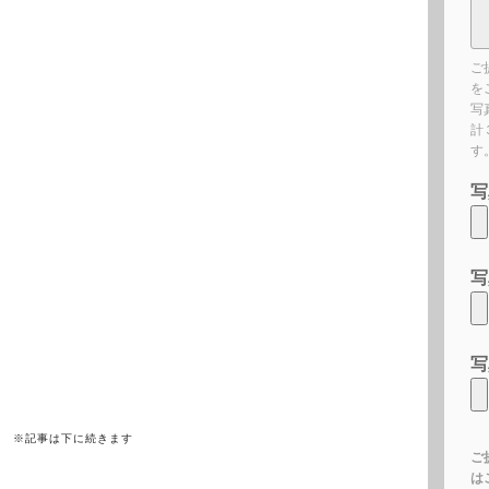
ご
を
写
計
す
写
写
写
※記事は下に続きます
ご
は