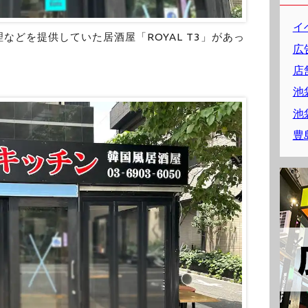
イ
などを提供していた居酒屋「ROYAL T3」があっ
広
店
池
池
豊