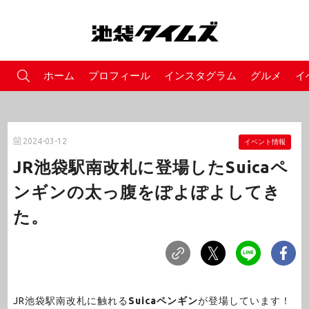
ホーム
プロフィール
インスタグラム
グルメ
イ
2024-03-12
イベント情報
JR池袋駅南改札に登場したSuicaペ
ンギンの太っ腹をぽよぽよしてき
た。
JR池袋駅南改札に触れる
Suicaペンギン
が登場しています！