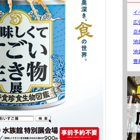
イ
広
店
池
池
豊