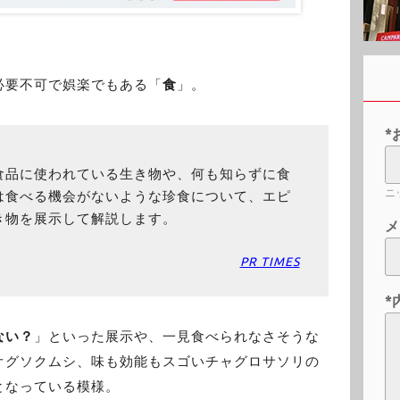
必要不可で娯楽でもある「
食
」。
*
食品に使われている生き物や、何も知らずに食
ニ
は食べる機会がないような珍食について、エピ
き物を展示して解説します。
メ
PR TIMES
*
ない？
」といった展示や、一見食べられなさそうな
オグソクムシ、味も効能もスゴいチャグロサソリの
となっている模様。