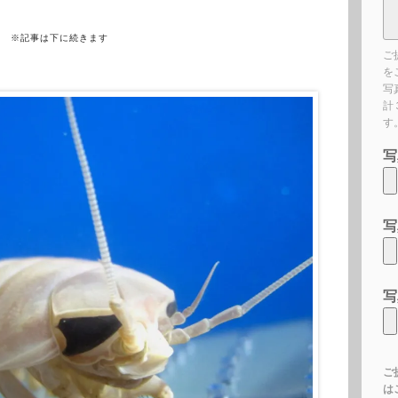
※記事は下に続きます
ご
を
写
計
す
写
写
写
ご
は