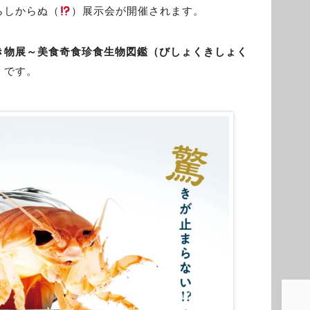
らしからぬ（
）展示会が開催されます。
き物展～美食奇食珍食生物図鑑（びしょくきしょく
」です。