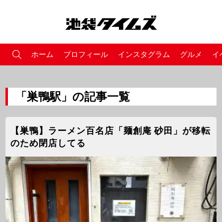
ホーム
プロフィール
インスタグラム
グルメ
イ
「巣鴨駅」の記事一覧
【巣鴨】ラーメン百名店「麺創庵 砂田」が移転
のため閉店してる