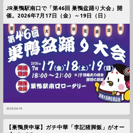
JR巣鴨駅南口で「第46回 巣鴨盆踊り大会」開
催。2026年7月17日（金）～19日（日）
2026-06-19
【巣鴨庚申塚】ガチ中華「李記猪脚飯」がオー