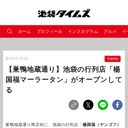
ホーム
プロフィール
インスタグラム
グルメ
イ
2025-10-24
店舗情報
【巣鴨地蔵通り】池袋の行列店「楊
国福マーラータン」がオープンして
る
巣鴨地蔵通り商店街に、池袋の行列店「
楊国福（ヤンゴフ）