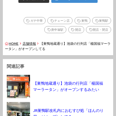
ガチ中華
チェーン店
巣鴨
巣鴨駅
庚申塚駅
開店
開店・閉店
HOME
店舗情報
【巣鴨地蔵通り】池袋の行列店「楊国福マーラ
ータン」がオープンしてる
関連記事
【巣鴨地蔵通り】池袋の行列店「楊国福
マーラータン」がオープンするみたい
JR巣鴨駅改札内におむすび処「ほんのり