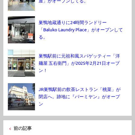
屋」がオープンしてる。
巣鴨地蔵通りに24時間ランドリー
「Baluko Laundry Place」がオープンして
る。
巣鴨駅前に元祖和風スパゲッティー「洋
麺屋 五右衛門」が2025年2月21日オープ
ン！
JR巣鴨駅前の飲茶レストラン「桃菜」が
閉店へ。跡地に『バーミヤン』がオープ
ン
前の記事