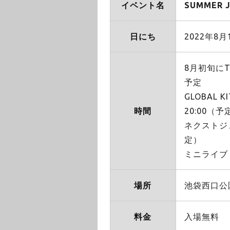
イベント名
SUMMER 
日にち
2022年8
8月初旬にT
予定
GLOBAL
時間
20:00（予
ネクストジェ
定）
ミニライブ：
場所
池袋⻄⼝公園野
料金
入場無料