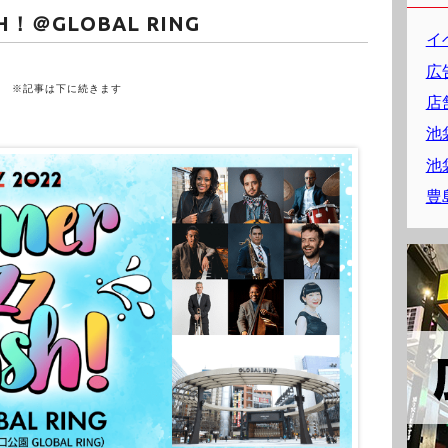
SH！＠GLOBAL RING
イ
広
※記事は下に続きます
店
池
池
豊