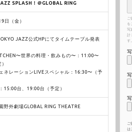
JAZZ SPLASH！＠GLOBAL RING
ご
月19日（金）
を
写
計
OKYO JAZZ公式HPにてタイムテーブル発表
す
写
 KITCHEN〜世界の料理・飲みもの〜：11:00〜
定）
ネレーションLIVEスペシャル：16:30〜（予
写
15:00台、19:00台（予定）
写
外劇場GLOBAL RING THEATRE
ご
は