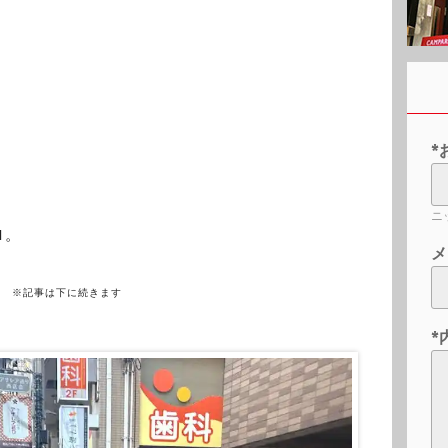
*
ニ
1。
メ
※記事は下に続きます
*