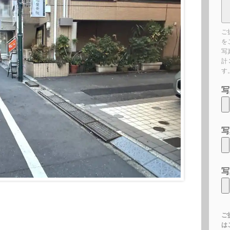
ご
を
写
計
す
写
写
写
ご
は