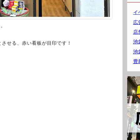
イ
広
日。
店
池
とさせる、赤い看板が目印です！
池
豊