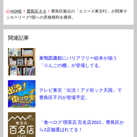
HOME
豊島区ネタ
豊島区拠点の「エリース東京FC」が関東サ
ッカーリーグ1部への昇格権利を獲得。
関連記事
巣鴨図書館にバリアフリー絵本が揃う
「りんごの棚」が登場してる。
テレビ東京「出没！アド街ック天国」で
豊島区千川が登場予定。
「食べログ 喫茶店 百名店2022」豊島区か
ら2店舗選ばれてる！