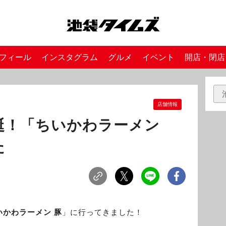
フィール
インスタグラム
グルメ
イベント
開店・閉店
店舗情報
誕！「ちいかわラーメン
た
いかわラーメン 豚
」に行ってきました！