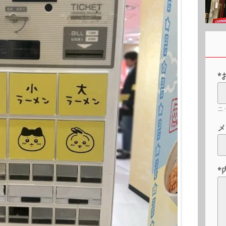
*
ニ
メ
*