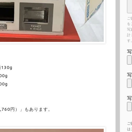
ご
を
写
計
す
写
130g
写
0g
0g
写
,760円）」もあります。
ご
は