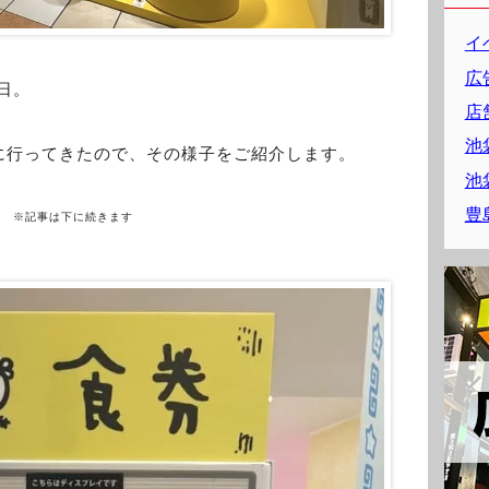
イ
広
日。
店
池
に行ってきたので、その様子をご紹介します。
池
豊
※記事は下に続きます