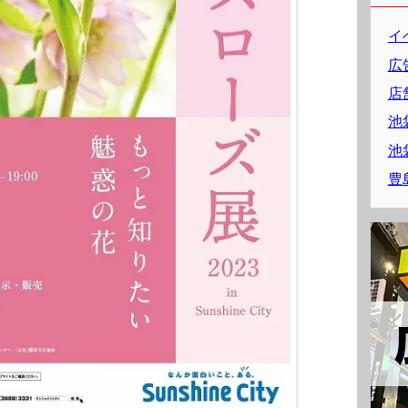
イ
広
店
池
池
豊