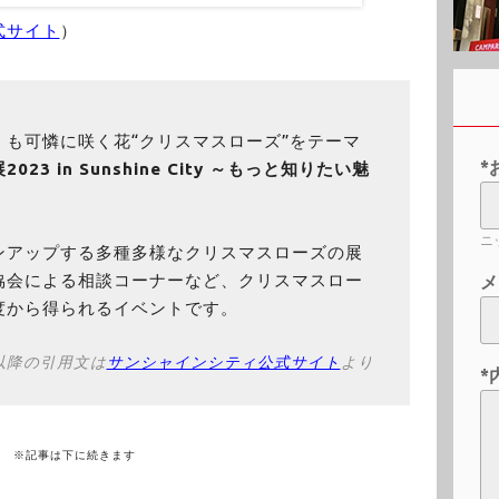
式サイト
）
も可憐に咲く花“クリスマスローズ”をテーマ
*
23 in Sunshine City ～もっと知りたい魅
ニ
ンアップする多種多様なクリスマスローズの展
協会による相談コーナーなど、クリスマスロー
メ
度から得られるイベントです。
以降の引用文は
サンシャインシティ公式サイト
より
*
※記事は下に続きます