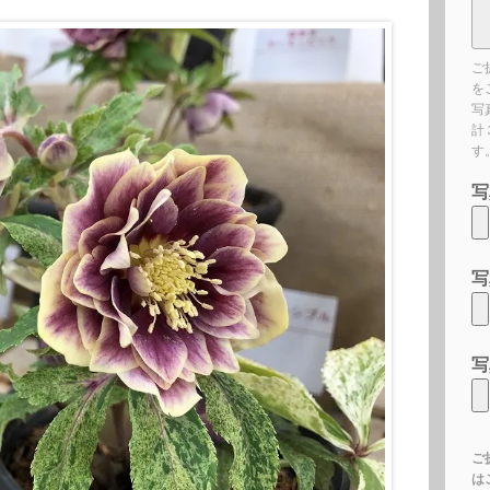
ご
を
写
計
す
写
写
写
ご
は