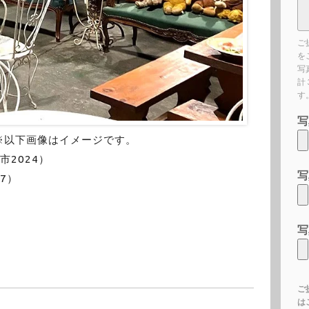
ご
を
写
計
す
写
※以下画像はイメージです。
2024）
写
7）
写
ご
は