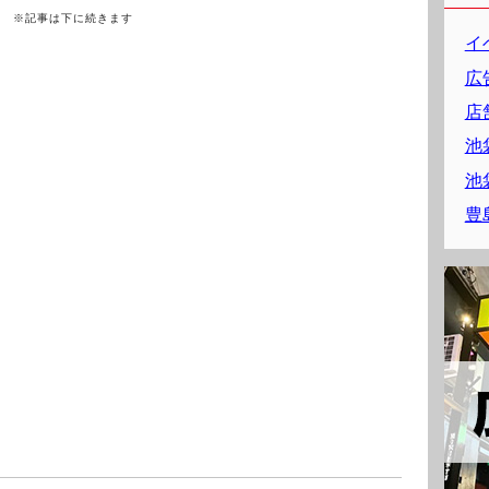
※記事は下に続きます
イ
広
店
池
池
豊