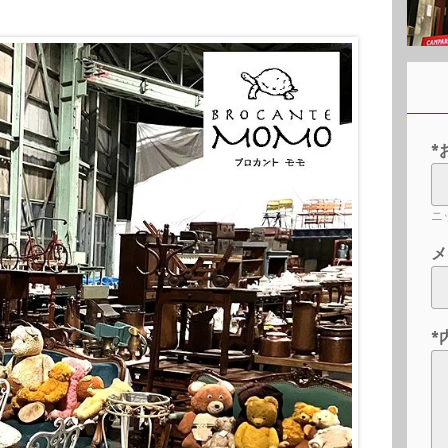
*
ニ
メ
*