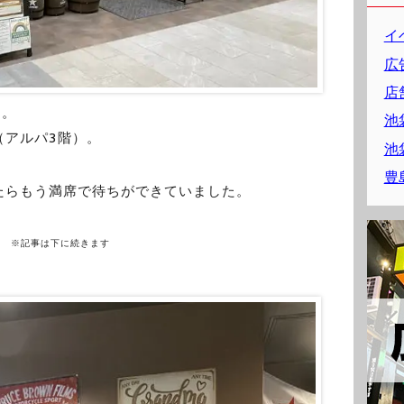
イ
広
店
日。
池
（アルパ3階）。
池
豊
ったらもう満席で待ちができていました。
※記事は下に続きます