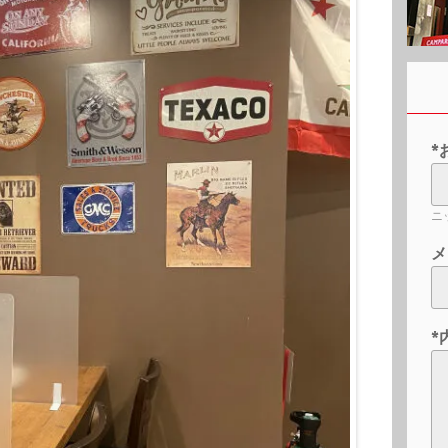
*
ニ
メ
*