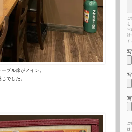
ご
を
写
計
す
写
テーブル席がメイン。
写
感じでした。
写
ご
は