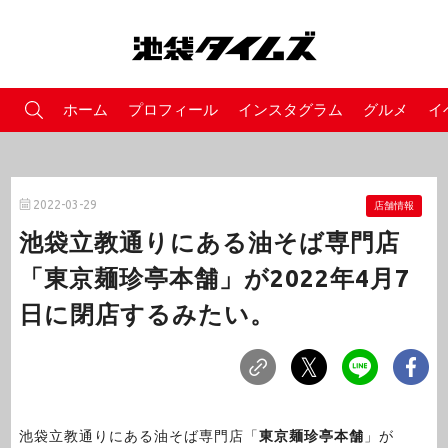
ホーム
プロフィール
インスタグラム
グルメ
イ
2022-03-29
店舗情報
池袋立教通りにある油そば専門店
「東京麺珍亭本舗」が2022年4月7
日に閉店するみたい。
池袋立教通りにある油そば専門店「
東京麺珍亭本舗
」が