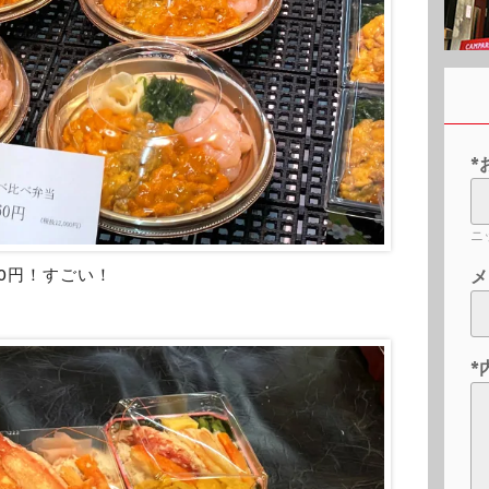
*
ニ
60円！すごい！
メ
*