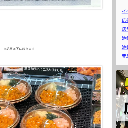
イ
広
店
。
池
池
※記事は下に続きます
豊