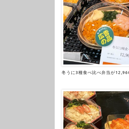
冬うに3種食べ比べ弁当が12,9