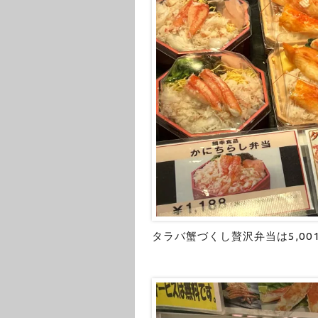
タラバ蟹づくし贅沢弁当は5,00