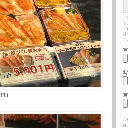
ご
を
写
計
す
写
写
1円！
写
ご
は