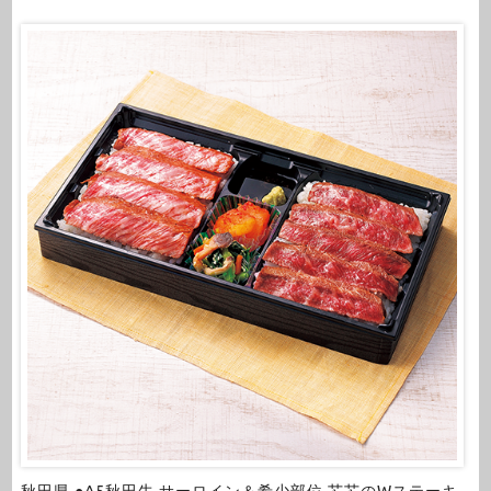
秋田県 ●A5秋田牛 サーロイン＆希少部位 芯芯のWステーキ