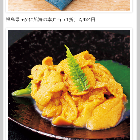
福島県 ●かに船海の幸弁当（1折）2,484円