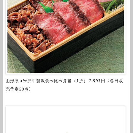
山形県 ●米沢牛贅沢食べ比べ弁当（1折） 2,997円〈各日販
売予定50点〉