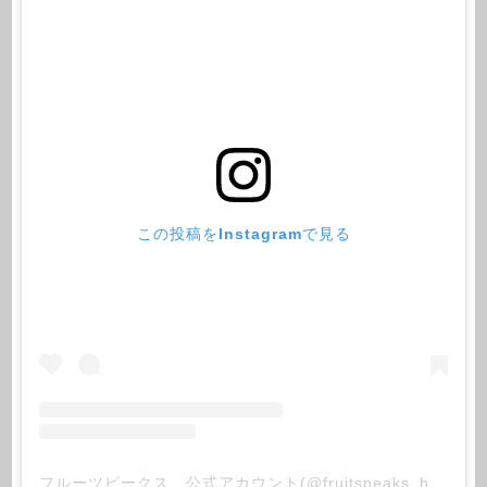
この投稿をInstagramで見る
フルーツピークス 公式アカウント(@fruitspeaks_honbu)がシェアした投稿