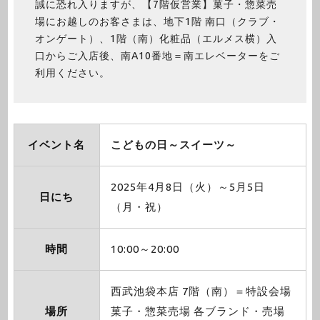
誠に恐れ入りますが、【7階仮営業】菓子・惣菜売
場にお越しのお客さまは、地下1階 南口（クラブ・
オンゲート）、1階（南）化粧品（エルメス横）入
口からご入店後、南A10番地＝南エレベーターをご
利用ください。
イベント名
こどもの日～スイーツ～
2025年4月8日（火）～5月5日
日にち
（月・祝）
時間
10:00～20:00
西武池袋本店 7階（南）＝特設会場
場所
菓子・惣菜売場 各ブランド・売場