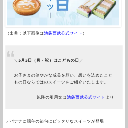
（出典：以下画像は
池袋西武公式サイト
）
＼
5月5日（月・祝）はこどもの日
／
お子さまの健やかな成長を願い、想いを込めたこど
もの日ならではのスイーツをご紹介いたします。
以降の引用文は
池袋西武公式サイト
より
デパナナに端午の節句にピッタリなスイーツが登場！