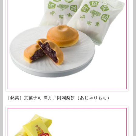
［銘菓］京菓子司 満月／阿闍梨餅（あじゃりもち）