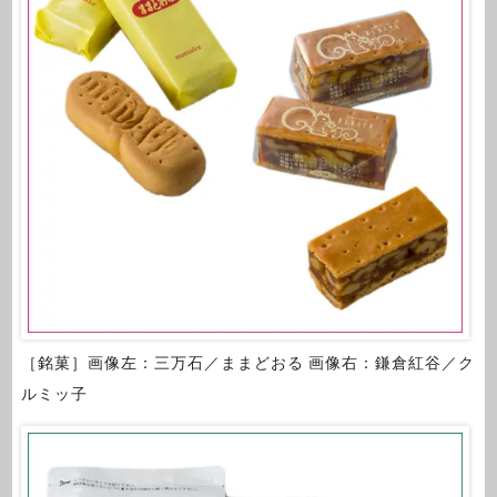
［銘菓］画像左：三万石／ままどおる 画像右：鎌倉紅谷／ク
ルミッ子