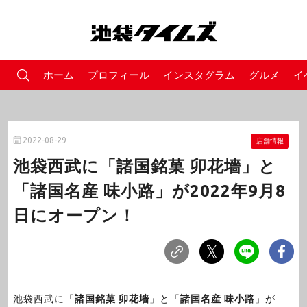
ホーム
プロフィール
インスタグラム
グルメ
イ
2022-08-29
店舗情報
池袋西武に「諸国銘菓 卯花墻」と
「諸国名産 味小路」が2022年9月8
日にオープン！
池袋西武に「
諸国銘菓 卯花墻
」と「
諸国名産 味小路
」が