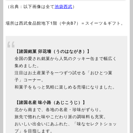
（出典：以下画像は全て
池袋西武
）
場所は西武食品館地下1階（中央B7）＝スイーツ＆ギフト。
【諸国銘菓 卯花墻（うのはながき）】
全国の愛され銘菓から人気のクッキー缶まで幅広く
集めました。
注目はお土産菓子を一つずつ試せる「おひとつ菓
子」コーナー。
和菓子をもっと気軽に楽しめる売場になりました。
【諸国名産 味小路（あじこうじ）】
北から南まで、各地の名産・珍味がずらり。
旅先で惚れた味やこだわり派の調味料も充実。
おいしい出会いにあふれた、「味なセレクトショッ
プ」を目指します。