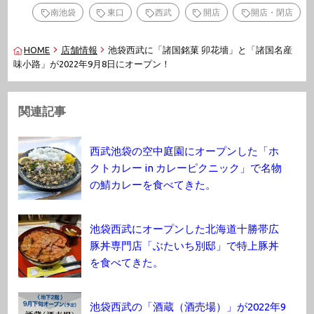
南池袋
東口
西武
開店
開店・閉店
HOME
店舗情報
池袋西武に「諸国銘菓 卯花墻」と「諸国名産
味小路」が2022年9月8日にオープン！
関連記事
西武池袋の空中庭園にオープンした「ホ
クトカレー in カレーピクニック」で名物
の鯖カレーを食べてきた。
池袋西武にオープンした北海道十勝帯広
豚丼専門店「ぶたいち別邸」で特上豚丼
を食べてきた。
池袋西武の「酒蔵（酒売場）」が2022年9