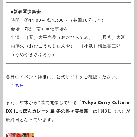
●
新春琴演奏会
時間：①11:00～ ②13:00～（各回30分ほど）
会場：7階（南）＝催事場A
出演：［琴］大平光美（おおひらてみ）、［尺八］大河
内淳矢（おおこうちじゅんや）、［小鼓］梅屋喜三郎
（うめやきさぶろう）
各日のイベント詳細は、公式サイトをご確認ください。
→
こちら
また、年末から7階で開催している「
Tokyo Curry Culture
DX にっぽんカレー列島 冬の熱々笑福篇
」は1月3日（水）が
最終日となっています。