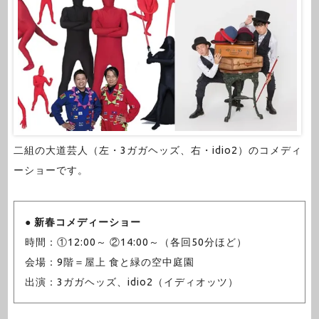
二組の大道芸人（左・3ガガヘッズ、右・idio2）のコメディ
ーショーです。
●
新春コメディーショー
時間：①12:00～ ②14:00～（各回50分ほど）
会場：9階＝屋上 食と緑の空中庭園
出演：3ガガヘッズ、idio2（イディオッツ）