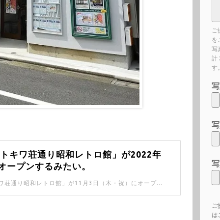
ご
を
写
計
す
写
）
写
トキワ荘通り昭和レトロ館」が2022年
写
にオープンするみたい。
南長崎に「トキワ荘通り昭和レトロ館」が11月3日（木・祝）にオープンするみたいです。
ご
は