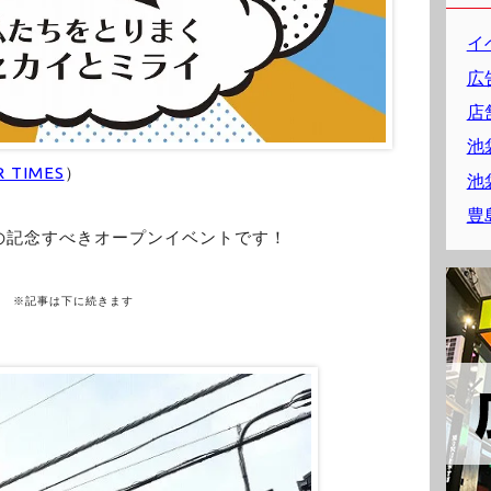
イ
広
店
池
R TIMES
）
池
豊
の記念すべきオープンイベントです！
※記事は下に続きます