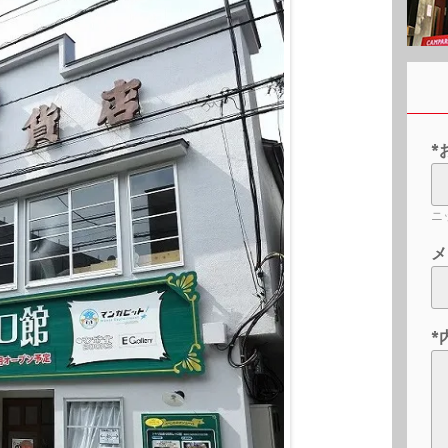
*
ニ
メ
*