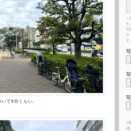
ご
を
写
計
す
写
写
写
歩いて9分くらい。
ご
は