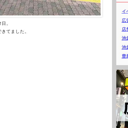
イ
広
2日。
店
できてました。
池
池
豊