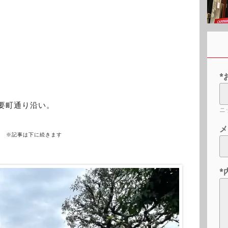
*
。要町通り沿い。
ニ
メ
※記事は下に続きます
*