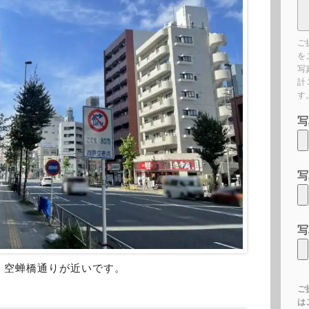
ご
を
写
計
す
写
写
写
、空蝉橋通りが近いです。
ご
は