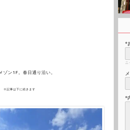
*
ニ
ドメゾン1F。春日通り沿い。
メ
※記事は下に続きます
*