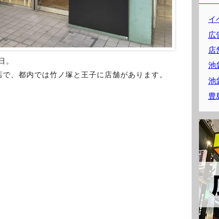
イ
広
店
日。
池
店で、都内では竹ノ塚と王子に店舗があります。
池
豊