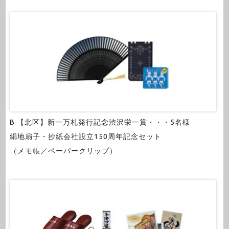
B 【北区】新一万札発行記念渋沢栄一賞・・・5名様
絹地扇子・抄紙会社設立150周年記念セット
（メモ帳／ペーパークリップ）