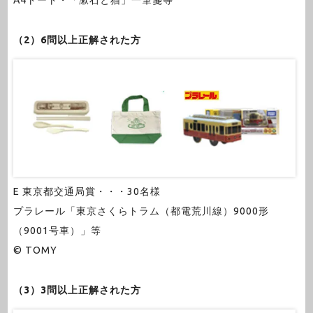
A4トート・「漱石と猫」一筆箋等
（2）6問以上正解された方
E 東京都交通局賞・・・30名様
プラレール「東京さくらトラム（都電荒川線）9000形
（9001号車）」等
© TOMY
（3）3問以上正解された方