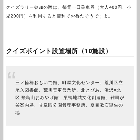
クイズラリー参加の際は、都電一日乗車券（大人400円、小
児200円）を利用すると便利でお得だそうですよ。
クイズポイント設置場所（10施設）
三ノ輪橋おもいで館、町屋文化センター、荒川区立
尾久図書館、荒川電車営業所、北とぴあ、渋沢×北
区 飛鳥山おみやげ館、巣鴨地域文化創造館、雑司が
谷案内処、甘泉園公園管理事務所、夏目漱石誕生の
地